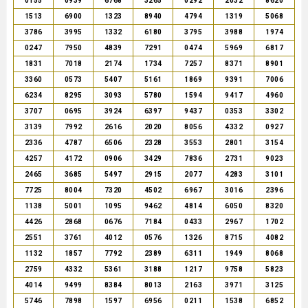
0155
0939
6768
3265
0292
2032
8620
1513
6900
1323
8940
4794
1319
5068
3786
3995
1332
6180
3795
3988
1974
0247
7950
4839
7291
0474
5969
6817
1831
7018
2174
1734
7257
8371
8901
3360
0573
5407
5161
1869
9391
7006
6234
8295
3093
5780
1594
9417
4960
3707
0695
3924
6397
9437
0353
3302
3139
7992
2616
2020
8056
4332
0927
2336
4787
6506
2328
3553
2801
3154
4257
4172
0906
3429
7836
2731
9023
2465
3685
5497
2915
2077
4283
3101
7725
8004
7320
4502
6967
3016
2396
1138
5001
1095
9462
4814
6050
8320
4426
2868
0676
7184
0433
2967
1702
2551
3761
4012
0576
1326
8715
4082
1132
1857
7792
2389
6311
1949
8068
2759
4332
5361
3188
1217
9758
5823
4014
9499
8384
8013
2163
3971
3125
5746
7898
1597
6956
0211
1538
6852