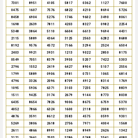
7301
8951
4105
5817
0362
1127
7600
0475
1607
7576
6822
4210
8694
5726
8458
6904
5276
1746
9602
3490
8061
1698
2639
7811
4203
8327
0982
2254
5348
3864
5110
6604
6613
9694
4431
2115
5889
4364
3125
2563
6282
8688
8192
9576
4572
7166
3294
2524
6504
2403
9921
3931
1213
9022
2850
8175
0549
7051
8379
3950
5207
7422
5303
2796
1552
2419
6427
8904
5107
2556
1799
5889
0906
3981
0731
1065
6814
4796
3326
2096
8709
4912
8314
1769
1095
5936
6371
3103
7235
7825
8839
1511
9425
3174
2679
9144
8773
8038
6435
8654
7826
9006
8675
6759
5370
4052
7866
6324
1600
2118
2008
8931
4876
3591
8612
3583
4575
0599
9301
5269
3806
2618
2756
7971
4004
1568
2611
4866
8991
1249
8949
2626
1342
3121
2661
2503
5286
0748
3541
4080