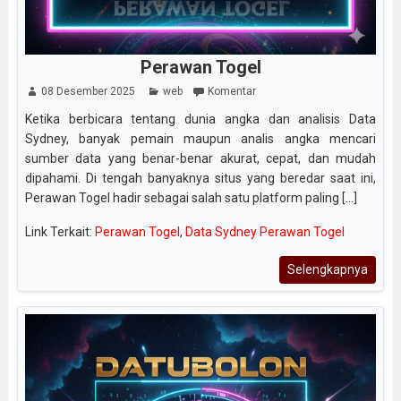
Perawan Togel
08 Desember 2025
web
Komentar
Ketika berbicara tentang dunia angka dan analisis Data
Sydney, banyak pemain maupun analis angka mencari
sumber data yang benar-benar akurat, cepat, dan mudah
dipahami. Di tengah banyaknya situs yang beredar saat ini,
Perawan Togel hadir sebagai salah satu platform paling [...]
Link Terkait:
Perawan Togel
,
Data Sydney Perawan Togel
Selengkapnya