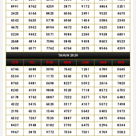
8991
8762
4259
3871
9172
4864
3251
2423
6164
8825
6506
2491
9525
4670
6342
5630
0778
6960
1404
3086
2340
4675
5902
8994
4472
9434
3625
5841
0224
9402
5071
9084
2240
9928
6801
2668
4814
7386
0845
9438
8603
8523
5698
6371
7762
6764
2075
8546
4309
TAHUN 2024
SEN
SEL
RAB
KAM
JUM
SAB
MIN
6746
6088
3090
7642
1261
6780
0645
5534
0311
1173
5040
3767
0588
1827
8763
0481
0698
8237
5092
2616
7820
8243
4159
9808
9320
7118
8572
6755
6178
9742
0887
7232
3677
5769
6483
4322
3415
6020
3317
4107
5072
7498
2195
6515
1544
4757
5643
0405
5973
6532
7267
7530
5887
6928
6875
4966
8437
3948
0182
3793
6475
0296
8344
9967
3870
9772
7334
7501
0769
3582