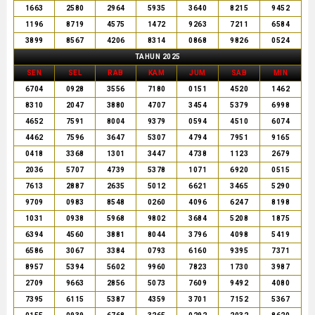
1663
2580
2964
5935
3640
8215
9452
1196
8719
4575
1472
9263
7211
6584
3899
8567
4206
8314
0868
9826
0524
TAHUN 2025
SEN
SEL
RAB
KAM
JUM
SAB
MIN
6704
0928
3556
7180
0151
4520
1462
8310
2047
3880
4707
3454
5379
6998
4652
7591
8004
9379
0594
4510
6074
4462
7596
3647
5307
4794
7951
9165
0418
3368
1301
3447
4738
1123
2679
2036
5707
4739
5378
1071
6920
0515
7613
2887
2635
5012
6621
3465
5290
9709
0983
8548
0260
4096
6247
8198
1031
0938
5968
9802
3684
5208
1875
6394
4560
3881
8044
3796
4098
5419
6586
3067
3384
0793
6160
9395
7371
8957
5394
5602
9960
7823
1730
3987
2709
9663
2856
5073
7609
9492
4080
7395
6115
5387
4359
3701
7152
5367