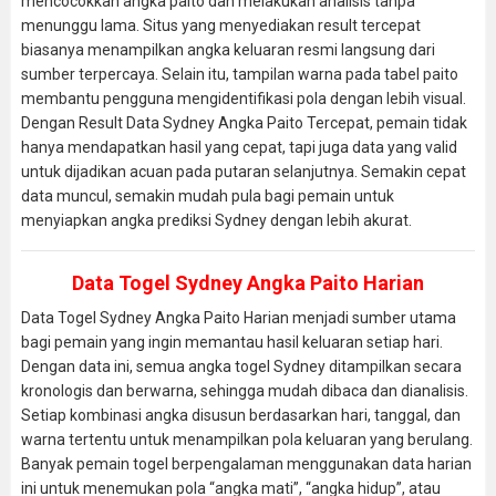
mencocokkan angka paito dan melakukan analisis tanpa
menunggu lama. Situs yang menyediakan result tercepat
biasanya menampilkan angka keluaran resmi langsung dari
sumber terpercaya. Selain itu, tampilan warna pada tabel paito
membantu pengguna mengidentifikasi pola dengan lebih visual.
Dengan Result Data Sydney Angka Paito Tercepat, pemain tidak
hanya mendapatkan hasil yang cepat, tapi juga data yang valid
untuk dijadikan acuan pada putaran selanjutnya. Semakin cepat
data muncul, semakin mudah pula bagi pemain untuk
menyiapkan angka prediksi Sydney dengan lebih akurat.
Data Togel Sydney Angka Paito Harian
Data Togel Sydney Angka Paito Harian menjadi sumber utama
bagi pemain yang ingin memantau hasil keluaran setiap hari.
Dengan data ini, semua angka togel Sydney ditampilkan secara
kronologis dan berwarna, sehingga mudah dibaca dan dianalisis.
Setiap kombinasi angka disusun berdasarkan hari, tanggal, dan
warna tertentu untuk menampilkan pola keluaran yang berulang.
Banyak pemain togel berpengalaman menggunakan data harian
ini untuk menemukan pola “angka mati”, “angka hidup”, atau