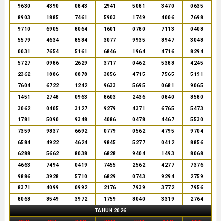
9630
4390
0843
2941
5081
3470
0635
8903
1885
7461
5903
1749
4006
7698
9710
6905
8064
1601
0780
7113
0408
5579
4634
8584
3077
9935
8947
3048
0031
7654
5161
6846
1964
4716
8294
5727
0986
2629
3717
0462
5388
4245
2362
1886
0878
3056
4715
7565
5191
7604
6722
1242
9633
5695
0681
9065
1451
2748
0963
8603
2436
0840
8580
3062
0405
3127
9279
4371
6765
5473
1781
5090
9348
4086
0478
4467
5530
7359
9837
6692
0779
0562
4795
9704
6584
4922
4624
9845
5277
0412
8856
6288
5662
8038
6828
9404
1493
8068
4663
7494
0419
7455
2562
4277
7376
9886
3928
5710
6829
0743
9294
2759
8371
4099
0992
2176
7939
3772
7956
8068
8549
3972
1759
8040
3319
2764
TAHUN 2026