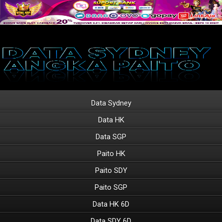
Data Sydney
Data HK
Data SGP
Paito HK
Paito SDY
Paito SGP
Data HK 6D
Data SDY 6D