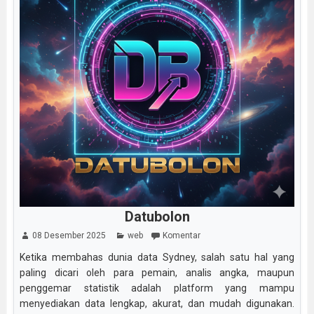
Datubolon
08 Desember 2025
web
Komentar
Ketika membahas dunia data Sydney, salah satu hal yang
paling dicari oleh para pemain, analis angka, maupun
penggemar statistik adalah platform yang mampu
menyediakan data lengkap, akurat, dan mudah digunakan.